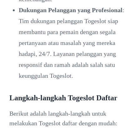
Dukungan Pelanggan yang Profesional
:
Tim dukungan pelanggan Togeslot siap
membantu para pemain dengan segala
pertanyaan atau masalah yang mereka
hadapi, 24/7. Layanan pelanggan yang
responsif dan ramah adalah salah satu
keunggulan Togeslot.
Langkah-langkah Togeslot Daftar
Berikut adalah langkah-langkah untuk
melakukan Togeslot daftar dengan mudah: