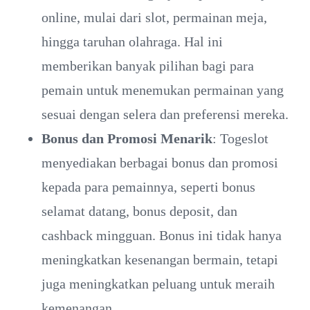
online, mulai dari slot, permainan meja,
hingga taruhan olahraga. Hal ini
memberikan banyak pilihan bagi para
pemain untuk menemukan permainan yang
sesuai dengan selera dan preferensi mereka.
Bonus dan Promosi Menarik
: Togeslot
menyediakan berbagai bonus dan promosi
kepada para pemainnya, seperti bonus
selamat datang, bonus deposit, dan
cashback mingguan. Bonus ini tidak hanya
meningkatkan kesenangan bermain, tetapi
juga meningkatkan peluang untuk meraih
kemenangan.