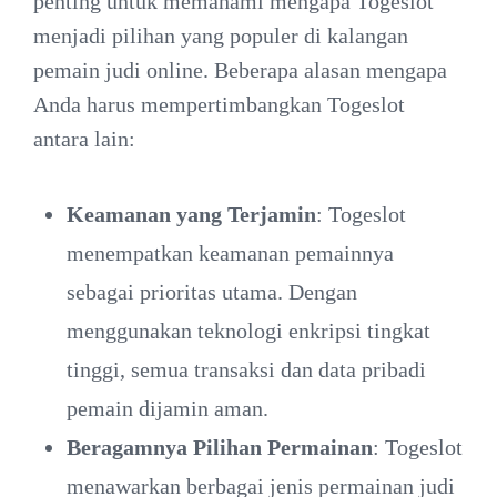
penting untuk memahami mengapa Togeslot
menjadi pilihan yang populer di kalangan
pemain judi online. Beberapa alasan mengapa
Anda harus mempertimbangkan Togeslot
antara lain:
Keamanan yang Terjamin
: Togeslot
menempatkan keamanan pemainnya
sebagai prioritas utama. Dengan
menggunakan teknologi enkripsi tingkat
tinggi, semua transaksi dan data pribadi
pemain dijamin aman.
Beragamnya Pilihan Permainan
: Togeslot
menawarkan berbagai jenis permainan judi