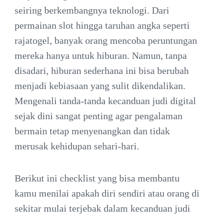
seiring berkembangnya teknologi. Dari
permainan slot hingga taruhan angka seperti
rajatogel, banyak orang mencoba peruntungan
mereka hanya untuk hiburan. Namun, tanpa
disadari, hiburan sederhana ini bisa berubah
menjadi kebiasaan yang sulit dikendalikan.
Mengenali tanda-tanda kecanduan judi digital
sejak dini sangat penting agar pengalaman
bermain tetap menyenangkan dan tidak
merusak kehidupan sehari-hari.
Berikut ini checklist yang bisa membantu
kamu menilai apakah diri sendiri atau orang di
sekitar mulai terjebak dalam kecanduan judi