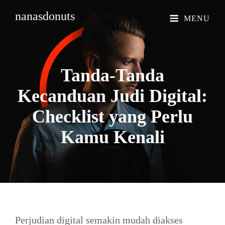
nanasdonuts
MENU
Tanda-Tanda
Kecanduan Judi Digital:
Checklist yang Perlu
Kamu
Kenali
Perjudian digital semakin mudah diakses