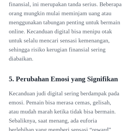
finansial, ini merupakan tanda serius. Beberapa
orang mungkin mulai meminjam uang atau
menggunakan tabungan penting untuk bermain
online. Kecanduan digital bisa menipu otak
untuk selalu mencari sensasi kemenangan,
sehingga risiko kerugian finansial sering
diabaikan.
5. Perubahan Emosi yang Signifikan
Kecanduan judi digital sering berdampak pada
emosi. Pemain bisa merasa cemas, gelisah,
atau mudah marah ketika tidak bisa bermain.
Sebaliknya, saat menang, ada euforia
berlebihan yang memberi sensasi “reward”