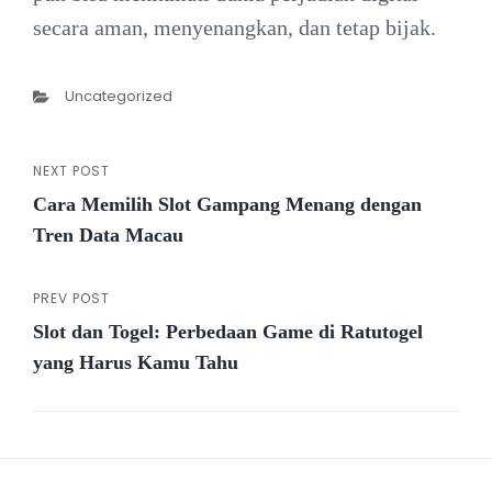
secara aman, menyenangkan, dan tetap bijak.
Categories
Uncategorized
NEXT POST
Post
Next
Cara Memilih Slot Gampang Menang dengan
Post
navigation
Tren Data Macau
PREV POST
Previous
Slot dan Togel: Perbedaan Game di Ratutogel
Post
yang Harus Kamu Tahu