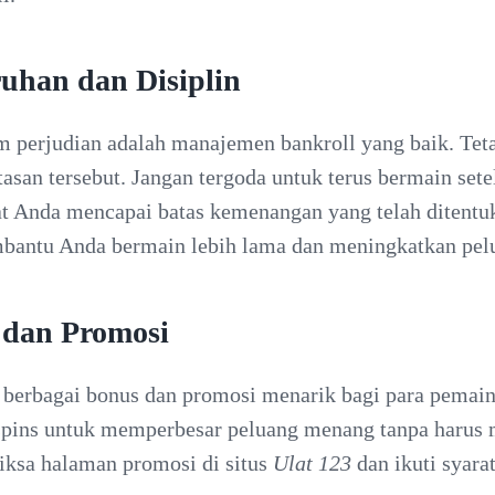
uhan dan Disiplin
am perjudian adalah manajemen bankroll yang baik.
Tet
asan tersebut.
Jangan tergoda untuk terus bermain set
aat Anda mencapai batas kemenangan yang telah ditentu
bantu Anda bermain lebih lama dan meningkatkan pel
 dan Promosi
berbagai bonus dan promosi menarik bagi para pemain
e spins untuk memperbesar peluang menang tanpa harus
iksa halaman promosi di situs
Ulat 123
dan ikuti syara