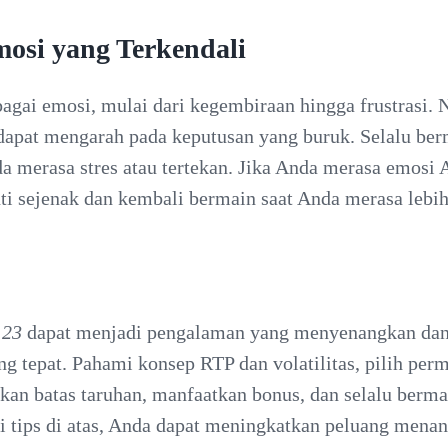
osi yang Terkendali
agai emosi, mulai dari kegembiraan hingga frustrasi.
N
 dapat mengarah pada keputusan yang buruk.
Selalu ber
a merasa stres atau tertekan.
Jika Anda merasa emosi
ti sejenak dan kembali bermain saat Anda merasa lebih
123
dapat menjadi pengalaman yang menyenangkan dan
ng tepat.
Pahami konsep RTP dan volatilitas, pilih perm
pkan batas taruhan, manfaatkan bonus, dan selalu berm
 tips di atas, Anda dapat meningkatkan peluang mena