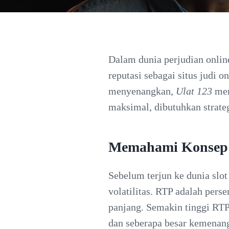
Dalam dunia perjudian onli
reputasi sebagai situs judi
menyenangkan,
Ulat 123
men
maksimal, dibutuhkan strateg
Memahami Konsep R
Sebelum terjun ke dunia slo
volatilitas.
RTP adalah persen
panjang.
Semakin tinggi RTP
dan seberapa besar kemenang