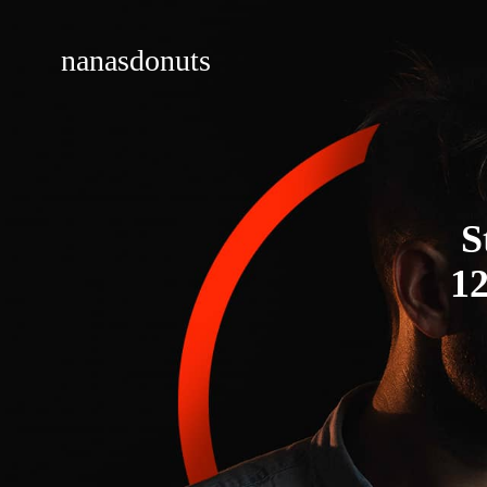
nanasdonuts
S
1