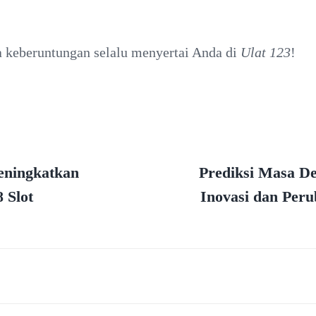
 keberuntungan selalu menyertai Anda di
Ulat 123
!
Next
Meningkatkan
Prediksi Masa De
Post
 Slot
Inovasi dan Per