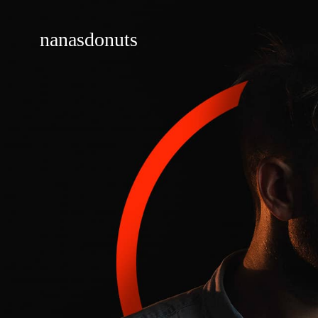
nanasdonuts