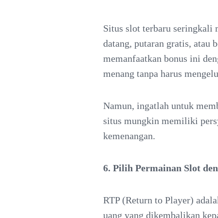
Situs slot terbaru seringkal
datang, putaran gratis, atau
memanfaatkan bonus ini den
menang tanpa harus mengelu
Namun, ingatlah untuk memba
situs mungkin memiliki pers
kemenangan.
6. Pilih Permainan Slot de
RTP (Return to Player) adal
uang yang dikembalikan kepa