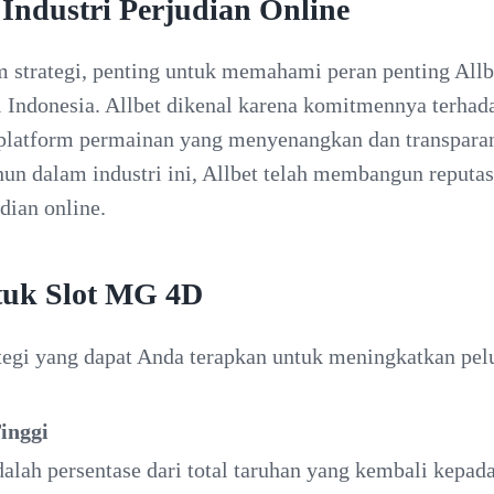
 Industri Perjudian Online
m strategi, penting untuk memahami peran penting Al
i Indonesia. Allbet dikenal karena komitmennya terhad
platform permainan yang menyenangkan dan transparan
un dalam industri ini, Allbet telah membangun reputasi
dian online.
tuk Slot MG 4D
ategi yang dapat Anda terapkan untuk meningkatkan pe
inggi
dalah persentase dari total taruhan yang kembali kepa