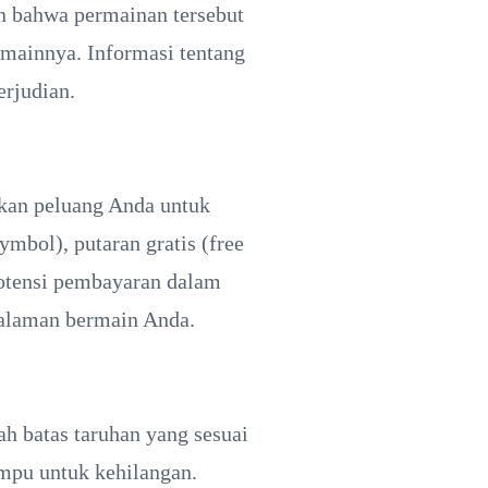
an bahwa permainan tersebut
mainnya. Informasi tentang
erjudian.
tkan peluang Anda untuk
mbol), putaran gratis (free
 potensi pembayaran dalam
galaman bermain Anda.
h batas taruhan yang sesuai
mpu untuk kehilangan.