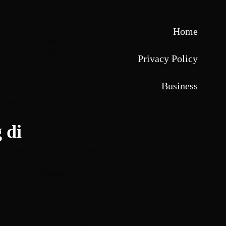
Home
Privacy Policy
Business
 di