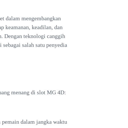
lbet dalam mengembangkan
ap keamanan, keadilan, dan
. Dengan teknologi canggih
 sebagai salah satu penyedia
luang menang di slot MG 4D:
da pemain dalam jangka waktu