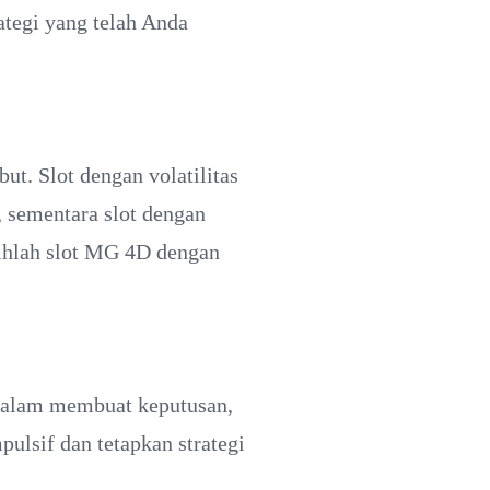
ategi yang telah Anda
ut. Slot dengan volatilitas
 sementara slot dengan
lihlah slot MG 4D dengan
u dalam membuat keputusan,
pulsif dan tetapkan strategi