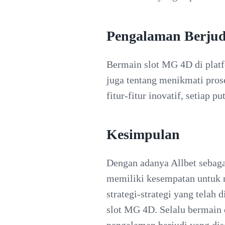
Pengalaman Berju
Bermain slot MG 4D di platf
juga tentang menikmati pros
fitur-fitur inovatif, setiap
Kesimpulan
Dengan adanya Allbet sebag
memiliki kesempatan untuk 
strategi-strategi yang tela
slot MG 4D. Selalu bermain 