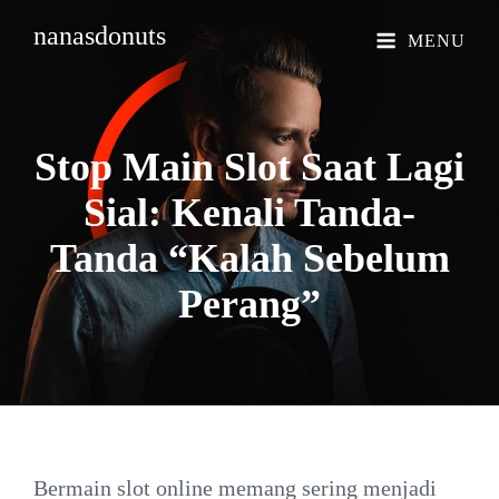
nanasdonuts
MENU
Stop Main Slot Saat Lagi
Sial: Kenali Tanda-
Tanda “Kalah Sebelum
Perang”
Bermain slot online memang sering menjadi