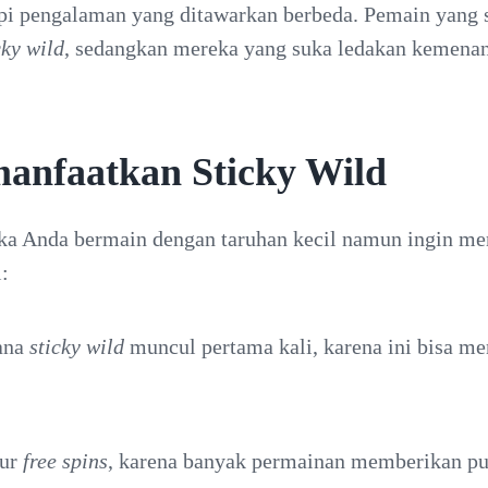
i pengalaman yang ditawarkan berbeda. Pemain yang 
cky wild
, sedangkan mereka yang suka ledakan kemena
manfaatkan Sticky Wild
ika Anda bermain dengan taruhan kecil namun ingin m
:
mana
sticky wild
muncul pertama kali, karena ini bisa m
tur
free spins
, karena banyak permainan memberikan pu