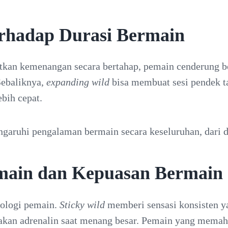
erhadap Durasi Bermain
kan kemenangan secara bertahap, pemain cenderung b
Sebaliknya,
expanding wild
bisa membuat sesi pendek ta
bih cepat.
aruhi pengalaman bermain secara keseluruhan, dari d
emain dan Kepuasan Bermain
ologi pemain.
Sticky wild
memberi sensasi konsisten 
kan adrenalin saat menang besar. Pemain yang memaham