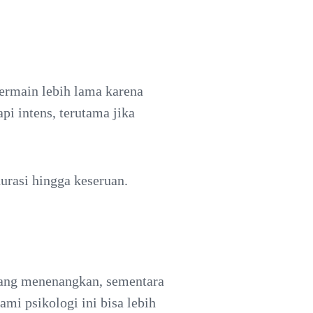
ermain lebih lama karena
pi intens, terutama jika
urasi hingga keseruan.
yang menenangkan, sementara
i psikologi ini bisa lebih