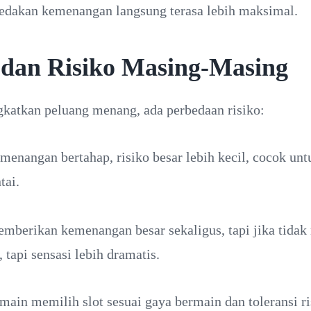
 ledakan kemenangan langsung terasa lebih maksimal.
 dan Risiko Masing-Masing
katkan peluang menang, ada perbedaan risiko:
menangan bertahap, risiko besar lebih kecil, cocok un
tai.
emberikan kemenangan besar sekaligus, tapi jika tidak 
, tapi sensasi lebih dramatis.
n memilih slot sesuai gaya bermain dan toleransi ri