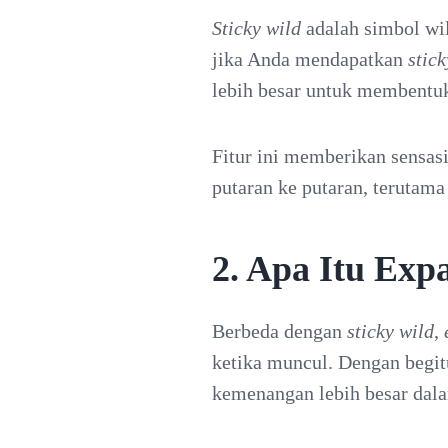
Sticky wild
adalah simbol wil
jika Anda mendapatkan
stick
lebih besar untuk membentu
Fitur ini memberikan sensas
putaran ke putaran, terutam
2. Apa Itu Exp
Berbeda dengan
sticky wild
,
ketika muncul. Dengan begit
kemenangan lebih besar dala