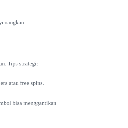
nyenangkan.
. Tips strategi:
rs atau free spins.
simbol bisa menggantikan