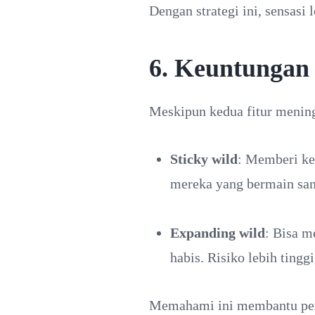
Dengan strategi ini, sensasi
6. Keuntungan
Meskipun kedua fitur mening
Sticky wild
: Memberi ke
mereka yang bermain san
Expanding wild
: Bisa m
habis. Risiko lebih tinggi
Memahami ini membantu pemai