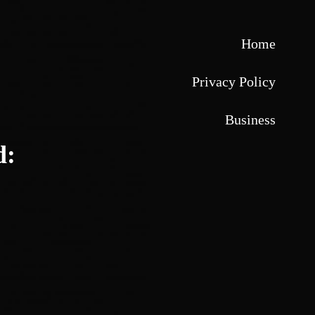
Home
Privacy Policy
Business
d: