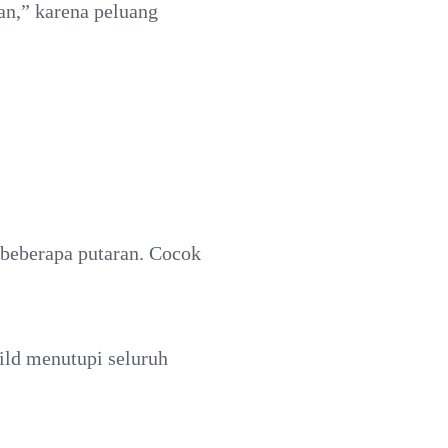
an,” karena peluang
 beberapa putaran. Cocok
ild menutupi seluruh