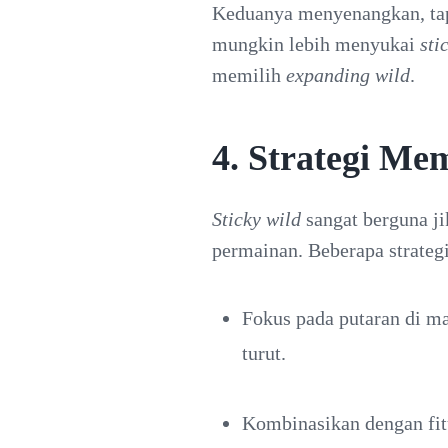
Keduanya menyenangkan, tap
mungkin lebih menyukai
sti
memilih
expanding wild
.
4. Strategi Me
Sticky wild
sangat berguna j
permainan. Beberapa strategi
Fokus pada putaran di 
turut.
Kombinasikan dengan fi