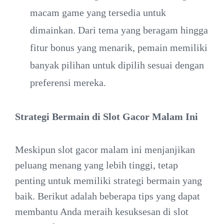
macam game yang tersedia untuk
dimainkan. Dari tema yang beragam hingga
fitur bonus yang menarik, pemain memiliki
banyak pilihan untuk dipilih sesuai dengan
preferensi mereka.
Strategi Bermain di Slot Gacor Malam Ini
Meskipun slot gacor malam ini menjanjikan
peluang menang yang lebih tinggi, tetap
penting untuk memiliki strategi bermain yang
baik. Berikut adalah beberapa tips yang dapat
membantu Anda meraih kesuksesan di slot