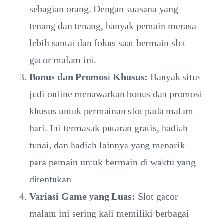
sebagian orang. Dengan suasana yang
tenang dan tenang, banyak pemain merasa
lebih santai dan fokus saat bermain slot
gacor malam ini.
Bonus dan Promosi Khusus:
Banyak situs
judi online menawarkan bonus dan promosi
khusus untuk permainan slot pada malam
hari. Ini termasuk putaran gratis, hadiah
tunai, dan hadiah lainnya yang menarik
para pemain untuk bermain di waktu yang
ditentukan.
Variasi Game yang Luas:
Slot gacor
malam ini sering kali memiliki berbagai