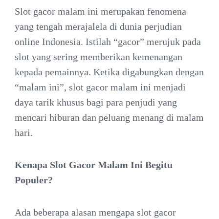
Slot gacor malam ini merupakan fenomena
yang tengah merajalela di dunia perjudian
online Indonesia. Istilah “gacor” merujuk pada
slot yang sering memberikan kemenangan
kepada pemainnya. Ketika digabungkan dengan
“malam ini”, slot gacor malam ini menjadi
daya tarik khusus bagi para penjudi yang
mencari hiburan dan peluang menang di malam
hari.
Kenapa Slot Gacor Malam Ini Begitu
Populer?
Ada beberapa alasan mengapa slot gacor