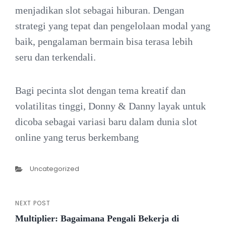
menjadikan slot sebagai hiburan. Dengan
strategi yang tepat dan pengelolaan modal yang
baik, pengalaman bermain bisa terasa lebih
seru dan terkendali.
Bagi pecinta slot dengan tema kreatif dan
volatilitas tinggi, Donny & Danny layak untuk
dicoba sebagai variasi baru dalam dunia slot
online yang terus berkembang
Categories
Uncategorized
NEXT POST
Post
Next
Multiplier: Bagaimana Pengali Bekerja di
Post