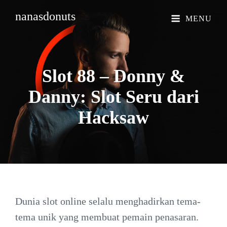
nanasdonuts
MENU
Slot 88 – Donny &
Danny: Slot Seru dari
Hacksaw
Dunia slot online selalu menghadirkan tema-
tema unik yang membuat pemain penasaran.