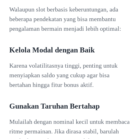
Walaupun slot berbasis keberuntungan, ada
beberapa pendekatan yang bisa membantu
pengalaman bermain menjadi lebih optimal:
Kelola Modal dengan Baik
Karena volatilitasnya tinggi, penting untuk
menyiapkan saldo yang cukup agar bisa
bertahan hingga fitur bonus aktif.
Gunakan Taruhan Bertahap
Mulailah dengan nominal kecil untuk membaca
ritme permainan. Jika dirasa stabil, barulah