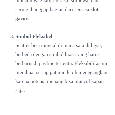
munculnya Scatter terasa istimewa, dan
sering dianggap bagian dari sensasi
slot
gacor
.
Simbol Fleksibel
Scatter bisa muncul di mana saja di layar,
berbeda dengan simbol biasa yang harus
berbaris di payline tertentu. Fleksibilitas ini
membuat setiap putaran lebih menegangkan
karena potensi menang bisa muncul kapan
saja.