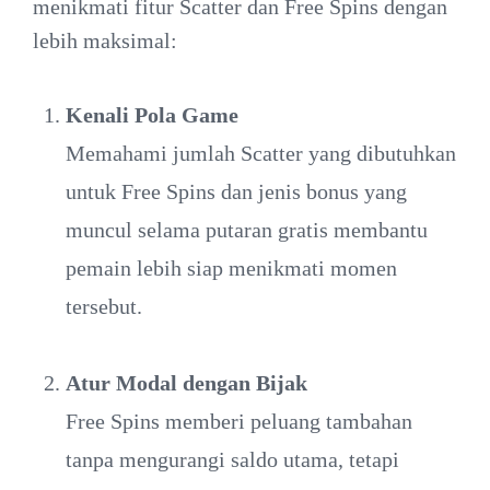
menikmati fitur Scatter dan Free Spins dengan
lebih maksimal:
Kenali Pola Game
Memahami jumlah Scatter yang dibutuhkan
untuk Free Spins dan jenis bonus yang
muncul selama putaran gratis membantu
pemain lebih siap menikmati momen
tersebut.
Atur Modal dengan Bijak
Free Spins memberi peluang tambahan
tanpa mengurangi saldo utama, tetapi