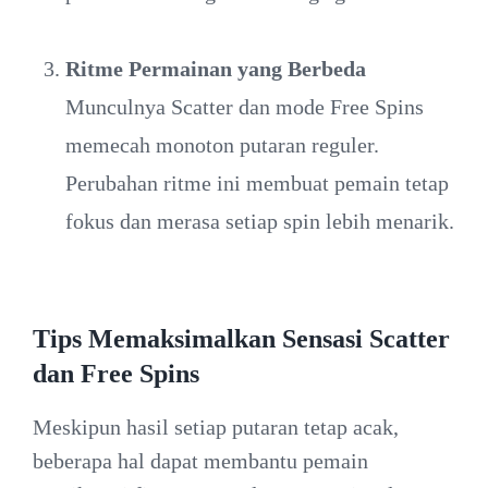
Ritme Permainan yang Berbeda
Munculnya Scatter dan mode Free Spins
memecah monoton putaran reguler.
Perubahan ritme ini membuat pemain tetap
fokus dan merasa setiap spin lebih menarik.
Tips Memaksimalkan Sensasi Scatter
dan Free Spins
Meskipun hasil setiap putaran tetap acak,
beberapa hal dapat membantu pemain