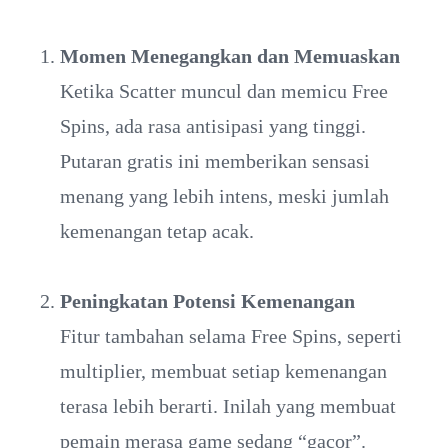
Momen Menegangkan dan Memuaskan
Ketika Scatter muncul dan memicu Free
Spins, ada rasa antisipasi yang tinggi.
Putaran gratis ini memberikan sensasi
menang yang lebih intens, meski jumlah
kemenangan tetap acak.
Peningkatan Potensi Kemenangan
Fitur tambahan selama Free Spins, seperti
multiplier, membuat setiap kemenangan
terasa lebih berarti. Inilah yang membuat
pemain merasa game sedang “gacor”.