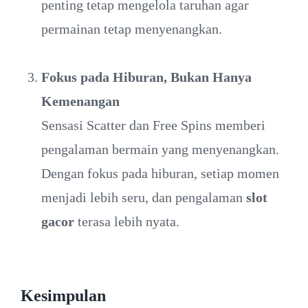
penting tetap mengelola taruhan agar
permainan tetap menyenangkan.
Fokus pada Hiburan, Bukan Hanya
Kemenangan
Sensasi Scatter dan Free Spins memberi
pengalaman bermain yang menyenangkan.
Dengan fokus pada hiburan, setiap momen
menjadi lebih seru, dan pengalaman
slot
gacor
terasa lebih nyata.
Kesimpulan