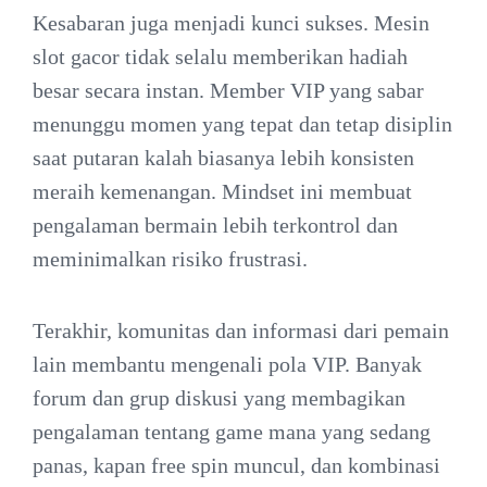
Kesabaran juga menjadi kunci sukses. Mesin
slot gacor tidak selalu memberikan hadiah
besar secara instan. Member VIP yang sabar
menunggu momen yang tepat dan tetap disiplin
saat putaran kalah biasanya lebih konsisten
meraih kemenangan. Mindset ini membuat
pengalaman bermain lebih terkontrol dan
meminimalkan risiko frustrasi.
Terakhir, komunitas dan informasi dari pemain
lain membantu mengenali pola VIP. Banyak
forum dan grup diskusi yang membagikan
pengalaman tentang game mana yang sedang
panas, kapan free spin muncul, dan kombinasi