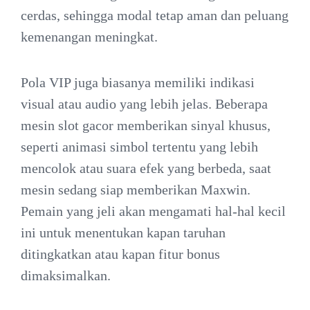
cerdas, sehingga modal tetap aman dan peluang
kemenangan meningkat.
Pola VIP juga biasanya memiliki indikasi
visual atau audio yang lebih jelas. Beberapa
mesin slot gacor memberikan sinyal khusus,
seperti animasi simbol tertentu yang lebih
mencolok atau suara efek yang berbeda, saat
mesin sedang siap memberikan Maxwin.
Pemain yang jeli akan mengamati hal-hal kecil
ini untuk menentukan kapan taruhan
ditingkatkan atau kapan fitur bonus
dimaksimalkan.