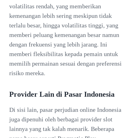
volatilitas rendah, yang memberikan
kemenangan lebih sering meskipun tidak
terlalu besar, hingga volatilitas tinggi, yang
memberi peluang kemenangan besar namun
dengan frekuensi yang lebih jarang. Ini
memberi fleksibilitas kepada pemain untuk
memilih permainan sesuai dengan preferensi
risiko mereka.
Provider Lain di Pasar Indonesia
Di sisi lain, pasar perjudian online Indonesia
juga dipenuhi oleh berbagai provider slot
lainnya yang tak kalah menarik. Beberapa