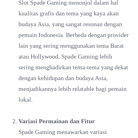
Slot Spade Gaming menonjol dalam hal
kualitas grafis dan tema yang kaya akan
budaya Asia, yang sangat resonan dengan
pemain Indonesia. Berbeda dengan provider
lain yang sering menggunakan tema Barat
atau Hollywood, Spade Gaming lebih
sering menghadirkan tema-tema yang dekat
dengan kehidupan dan budaya Asia,
menjadikannya lebih relatable bagi pemain
lokal.
Variasi Permainan dan Fitur
Spade Gaming menawarkan variasi