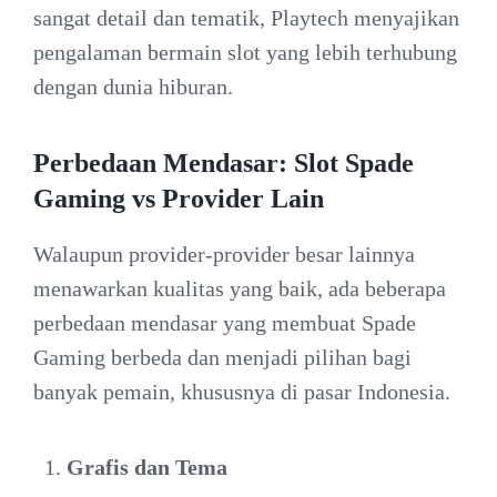
sangat detail dan tematik, Playtech menyajikan
pengalaman bermain slot yang lebih terhubung
dengan dunia hiburan.
Perbedaan Mendasar: Slot Spade
Gaming vs Provider Lain
Walaupun provider-provider besar lainnya
menawarkan kualitas yang baik, ada beberapa
perbedaan mendasar yang membuat Spade
Gaming berbeda dan menjadi pilihan bagi
banyak pemain, khususnya di pasar Indonesia.
Grafis dan Tema