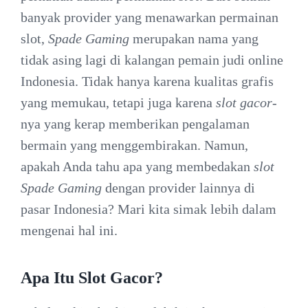
banyak provider yang menawarkan permainan
slot,
Spade Gaming
merupakan nama yang
tidak asing lagi di kalangan pemain judi online
Indonesia. Tidak hanya karena kualitas grafis
yang memukau, tetapi juga karena
slot gacor
-
nya yang kerap memberikan pengalaman
bermain yang menggembirakan. Namun,
apakah Anda tahu apa yang membedakan
slot
Spade Gaming
dengan provider lainnya di
pasar Indonesia? Mari kita simak lebih dalam
mengenai hal ini.
Apa Itu Slot Gacor?