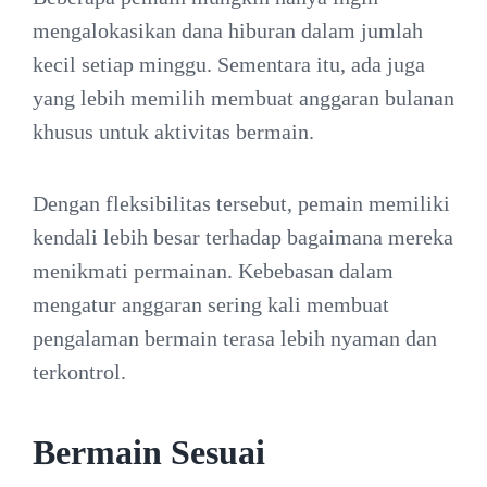
mengalokasikan dana hiburan dalam jumlah
kecil setiap minggu. Sementara itu, ada juga
yang lebih memilih membuat anggaran bulanan
khusus untuk aktivitas bermain.
Dengan fleksibilitas tersebut, pemain memiliki
kendali lebih besar terhadap bagaimana mereka
menikmati permainan. Kebebasan dalam
mengatur anggaran sering kali membuat
pengalaman bermain terasa lebih nyaman dan
terkontrol.
Bermain Sesuai