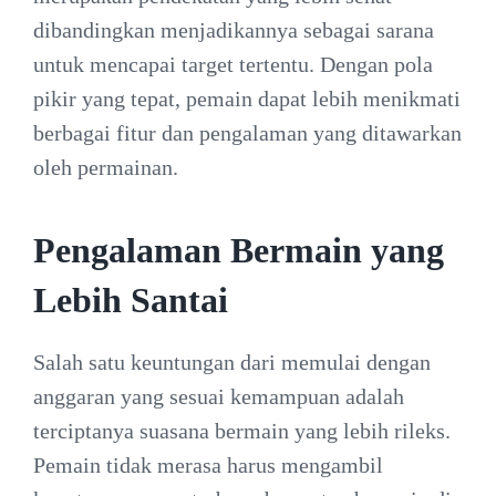
dibandingkan menjadikannya sebagai sarana
untuk mencapai target tertentu. Dengan pola
pikir yang tepat, pemain dapat lebih menikmati
berbagai fitur dan pengalaman yang ditawarkan
oleh permainan.
Pengalaman Bermain yang
Lebih Santai
Salah satu keuntungan dari memulai dengan
anggaran yang sesuai kemampuan adalah
terciptanya suasana bermain yang lebih rileks.
Pemain tidak merasa harus mengambil