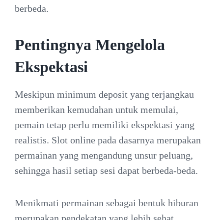
berbeda.
Pentingnya Mengelola
Ekspektasi
Meskipun minimum deposit yang terjangkau
memberikan kemudahan untuk memulai,
pemain tetap perlu memiliki ekspektasi yang
realistis. Slot online pada dasarnya merupakan
permainan yang mengandung unsur peluang,
sehingga hasil setiap sesi dapat berbeda-beda.
Menikmati permainan sebagai bentuk hiburan
merupakan pendekatan yang lebih sehat