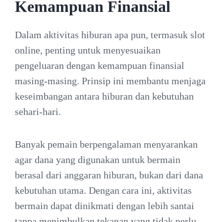
Kemampuan Finansial
Dalam aktivitas hiburan apa pun, termasuk slot
online, penting untuk menyesuaikan
pengeluaran dengan kemampuan finansial
masing-masing. Prinsip ini membantu menjaga
keseimbangan antara hiburan dan kebutuhan
sehari-hari.
Banyak pemain berpengalaman menyarankan
agar dana yang digunakan untuk bermain
berasal dari anggaran hiburan, bukan dari dana
kebutuhan utama. Dengan cara ini, aktivitas
bermain dapat dinikmati dengan lebih santai
tanpa menimbulkan tekanan yang tidak perlu.