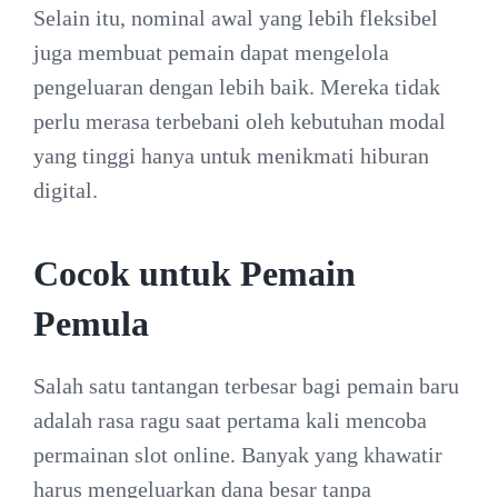
Selain itu, nominal awal yang lebih fleksibel
juga membuat pemain dapat mengelola
pengeluaran dengan lebih baik. Mereka tidak
perlu merasa terbebani oleh kebutuhan modal
yang tinggi hanya untuk menikmati hiburan
digital.
Cocok untuk Pemain
Pemula
Salah satu tantangan terbesar bagi pemain baru
adalah rasa ragu saat pertama kali mencoba
permainan slot online. Banyak yang khawatir
harus mengeluarkan dana besar tanpa