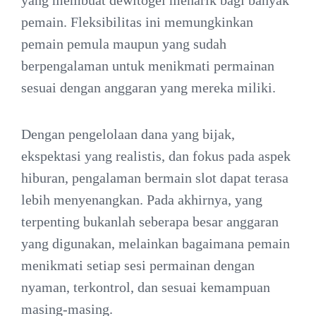
yang membuat dewitogel menarik bagi banyak
pemain. Fleksibilitas ini memungkinkan
pemain pemula maupun yang sudah
berpengalaman untuk menikmati permainan
sesuai dengan anggaran yang mereka miliki.
Dengan pengelolaan dana yang bijak,
ekspektasi yang realistis, dan fokus pada aspek
hiburan, pengalaman bermain slot dapat terasa
lebih menyenangkan. Pada akhirnya, yang
terpenting bukanlah seberapa besar anggaran
yang digunakan, melainkan bagaimana pemain
menikmati setiap sesi permainan dengan
nyaman, terkontrol, dan sesuai kemampuan
masing-masing.