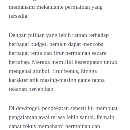
memahami mekanisme permainan yang
tersedia.
Dengan pilihan yang lebih ramah terhadap
berbagai budget, pemain dapat mencoba
berbagai tema dan fitur permainan secara
bertahap. Mereka memiliki kesempatan untuk
mengenal simbol, fitur bonus, hingga
karakteristik masing-masing game tanpa
tekanan berlebihan.
Di dewitogel, pendekatan seperti ini membuat
pengalaman awal terasa lebih santai. Pemain
dapat fokus memahami permainan dan