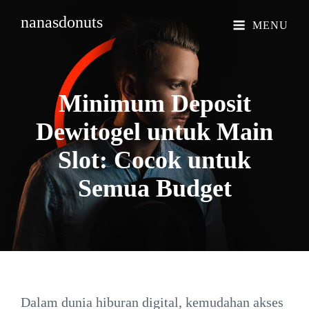
nanasdonuts
MENU
Minimum Deposit
Dewitogel untuk Main
Slot: Cocok untuk
Semua
Budget
Dalam dunia hiburan digital, kemudahan akses