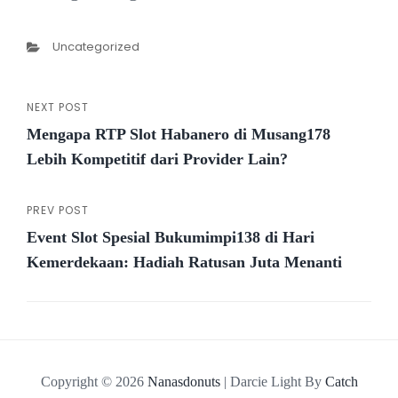
Categories
Uncategorized
NEXT POST
Post
Next
Mengapa RTP Slot Habanero di Musang178
Post
navigation
Lebih Kompetitif dari Provider Lain?
PREV POST
Previous
Event Slot Spesial Bukumimpi138 di Hari
Post
Kemerdekaan: Hadiah Ratusan Juta Menanti
Copyright © 2026
Nanasdonuts
|
Darcie Light By
Catch