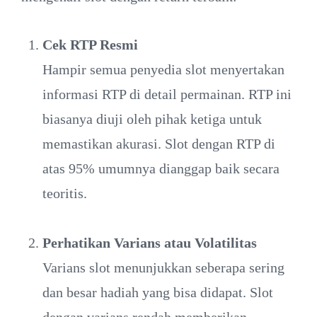
Cek RTP Resmi
Hampir semua penyedia slot menyertakan
informasi RTP di detail permainan. RTP ini
biasanya diuji oleh pihak ketiga untuk
memastikan akurasi. Slot dengan RTP di
atas 95% umumnya dianggap baik secara
teoritis.
Perhatikan Varians atau Volatilitas
Varians slot menunjukkan seberapa sering
dan besar hadiah yang bisa didapat. Slot
dengan varians rendah memberikan