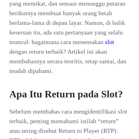
yang memikat, dan sensasi menunggu putaran
berikutnya membuat banyak orang betah
berlama-lama di depan layar. Namun, di balik
keseruan itu, ada satu pertanyaan yang selalu
muncul: bagaimana cara menemukan
slot
dengan return terbaik? Artikel ini akan
membahasnya secara teoritis, tetap santai, dan
mudah dipahami.
Apa Itu Return pada Slot?
Sebelum membahas cara mengidentifikasi slot
terbaik, penting memahami istilah “return”
atau sering disebut Return to Player (RTP).