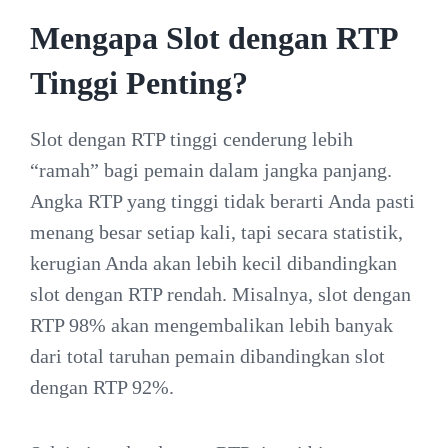
Mengapa Slot dengan RTP
Tinggi Penting?
Slot dengan RTP tinggi cenderung lebih
“ramah” bagi pemain dalam jangka panjang.
Angka RTP yang tinggi tidak berarti Anda pasti
menang besar setiap kali, tapi secara statistik,
kerugian Anda akan lebih kecil dibandingkan
slot dengan RTP rendah. Misalnya, slot dengan
RTP 98% akan mengembalikan lebih banyak
dari total taruhan pemain dibandingkan slot
dengan RTP 92%.