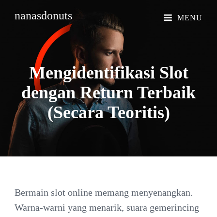
nanasdonuts
MENU
Mengidentifikasi Slot
dengan Return Terbaik
(Secara
Teoritis)
Bermain slot online memang menyenangkan.
Warna-warni yang menarik, suara gemerincing