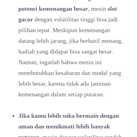
potensi kemenangan besar
, mesin
slot
gacor
dengan volatilitas tinggi bisa jadi
pilihan tepat. Meskipun kemenangan
datang lebih jarang, jika berhasil menang,
hadiah yang didapat bisa sangat besar.
Namun, ingatlah bahwa mesin ini
membutuhkan kesabaran dan modal yang
lebih besar, karena tidak ada jaminan
kemenangan dalam setiap putaran.
Jika kamu lebih suka bermain dengan
aman dan menikmati lebih banyak