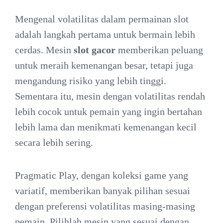
Mengenal volatilitas dalam permainan slot
adalah langkah pertama untuk bermain lebih
cerdas. Mesin
slot gacor
memberikan peluang
untuk meraih kemenangan besar, tetapi juga
mengandung risiko yang lebih tinggi.
Sementara itu, mesin dengan volatilitas rendah
lebih cocok untuk pemain yang ingin bertahan
lebih lama dan menikmati kemenangan kecil
secara lebih sering.
Pragmatic Play, dengan koleksi game yang
variatif, memberikan banyak pilihan sesuai
dengan preferensi volatilitas masing-masing
pemain. Pilihlah mesin yang sesuai dengan