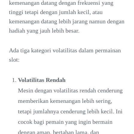
kemenangan datang dengan frekuensi yang
tinggi tetapi dengan jumlah kecil, atau
kemenangan datang lebih jarang namun dengan
hadiah yang jauh lebih besar.
Ada tiga kategori volatilitas dalam permainan
slot:
Volatilitas Rendah
Mesin dengan volatilitas rendah cenderung
memberikan kemenangan lebih sering,
tetapi jumlahnya cenderung lebih kecil. Ini
cocok bagi pemain yang ingin bermain
dengan aman, bertahan lama, dan