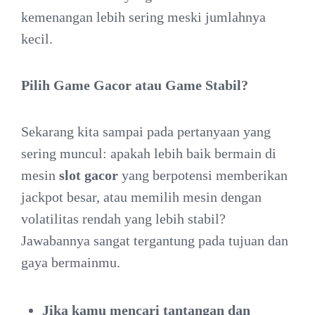
kemenangan lebih sering meski jumlahnya
kecil.
Pilih Game Gacor atau Game Stabil?
Sekarang kita sampai pada pertanyaan yang
sering muncul: apakah lebih baik bermain di
mesin
slot gacor
yang berpotensi memberikan
jackpot besar, atau memilih mesin dengan
volatilitas rendah yang lebih stabil?
Jawabannya sangat tergantung pada tujuan dan
gaya bermainmu.
Jika kamu mencari tantangan dan