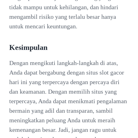
tidak mampu untuk kehilangan, dan hindari
mengambil risiko yang terlalu besar hanya
untuk mencari keuntungan.
Kesimpulan
Dengan mengikuti langkah-langkah di atas,
Anda dapat bergabung dengan situs slot gacor
hari ini yang terpercaya dengan percaya diri
dan keamanan. Dengan memilih situs yang
terpercaya, Anda dapat menikmati pengalaman
bermain yang adil dan transparan, sambil
meningkatkan peluang Anda untuk meraih
kemenangan besar. Jadi, jangan ragu untuk