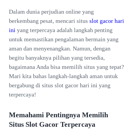
Dalam dunia perjudian online yang
berkembang pesat, mencari situs
slot gacor hari
ini
yang terpercaya adalah langkah penting
untuk memastikan pengalaman bermain yang
aman dan menyenangkan. Namun, dengan
begitu banyaknya pilihan yang tersedia,
bagaimana Anda bisa memilih situs yang tepat?
Mari kita bahas langkah-langkah aman untuk
bergabung di situs slot gacor hari ini yang
terpercaya!
Memahami Pentingnya Memilih
Situs Slot Gacor Terpercaya