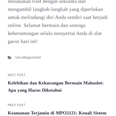
melakukan riset dengan seksama dan
mengambil langkah-langkah yang diperlukan
untuk melindungi diri Anda sendiri saat berjudi
online. Selamat bermain dan semoga
keberuntungan selalu menyertai Anda di slot
gacor hari ini!
Categories
Uncategorized
NEXT POST
Post
Next
Kelebihan dan Kekurangan Bermain Mahaslot:
Post
navigation
Apa yang Harus Diketahui
PREV POST
Previous
Keamanan Terjamin di MPO2121: Kenali Sistem
Post