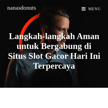
nanasdonuts
MENU
Langkah-langkah Aman
untuk Bergabung di
Situs Slot Gacor Hari Ini
Terpercaya