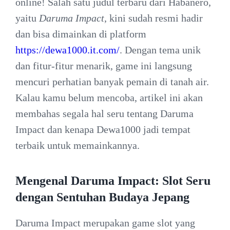
online! Salah satu judul terbaru dari Habanero,
yaitu
Daruma Impact
, kini sudah resmi hadir
dan bisa dimainkan di platform
https://dewa1000.it.com/
. Dengan tema unik
dan fitur-fitur menarik, game ini langsung
mencuri perhatian banyak pemain di tanah air.
Kalau kamu belum mencoba, artikel ini akan
membahas segala hal seru tentang Daruma
Impact dan kenapa Dewa1000 jadi tempat
terbaik untuk memainkannya.
Mengenal Daruma Impact: Slot Seru
dengan Sentuhan Budaya Jepang
Daruma Impact merupakan game slot yang