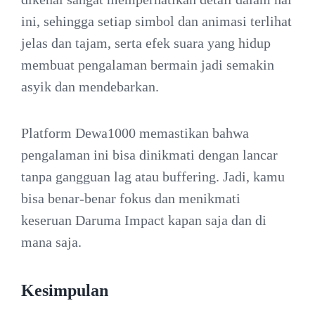
ini, sehingga setiap simbol dan animasi terlihat
jelas dan tajam, serta efek suara yang hidup
membuat pengalaman bermain jadi semakin
asyik dan mendebarkan.
Platform Dewa1000 memastikan bahwa
pengalaman ini bisa dinikmati dengan lancar
tanpa gangguan lag atau buffering. Jadi, kamu
bisa benar-benar fokus dan menikmati
keseruan Daruma Impact kapan saja dan di
mana saja.
Kesimpulan