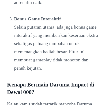
adrenalin naik.
Bonus Game Interaktif
Selain putaran utama, ada juga bonus game
interaktif yang memberikan keseruan ekstra
sekaligus peluang tambahan untuk
memenangkan hadiah besar. Fitur ini
membuat gameplay tidak monoton dan
penuh kejutan.
Kenapa Bermain Daruma Impact di
Dewa1000?
Kalau kamu sudah tertarik mencoba Daruma