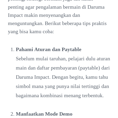
penting agar pengalaman bermain di Daruma
Impact makin menyenangkan dan
menguntungkan. Berikut beberapa tips praktis
yang bisa kamu coba:
Pahami Aturan dan Paytable
Sebelum mulai taruhan, pelajari dulu aturan
main dan daftar pembayaran (paytable) dari
Daruma Impact. Dengan begitu, kamu tahu
simbol mana yang punya nilai tertinggi dan
bagaimana kombinasi menang terbentuk.
Manfaatkan Mode Demo